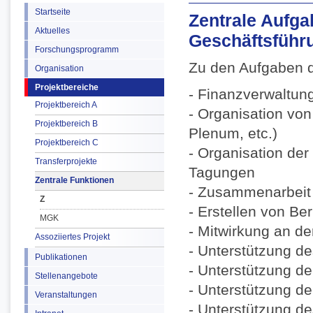
Startseite
Zentrale Aufg
Aktuelles
Geschäftsführu
Forschungsprogramm
Zu den Aufgaben d
Organisation
Projektbereiche
- Finanzverwaltun
Projektbereich A
- Organisation vo
Projektbereich B
Plenum, etc.)
Projektbereich C
- Organisation de
Transferprojekte
Tagungen
Zentrale Funktionen
- Zusammenarbeit 
Z
- Erstellen von Be
MGK
- Mitwirkung an de
Assoziiertes Projekt
- Unterstützung de
Publikationen
- Unterstützung de
Stellenangebote
- Unterstützung de
Veranstaltungen
- Unterstützung de