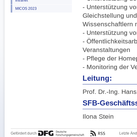
Intranet
- Unterstützung v
MICOS 2023
Gleichstellung un
Wissenschaftlern m
- Unterstützung v
- Öffentlichkeitsa
Veranstaltungen
- Pflege der Hom
- Monitoring der 
Leitung:
Prof. Dr.-Ing. Han
SFB-Geschäftsst
Ilona Stein
Gefördert durch
Letzte Än