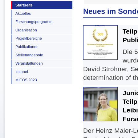
Startseite
Neues im Sond
Aktuelles
Forschungsprogramm
Teil
Organisation
Projektbereiche
Publ
Publikationen
Die 5
Stellenangebote
wurd
Veranstaltungen
David Strohner, S
Intranet
determination of th
MICOS 2023
Juni
Teilp
Leib
Fors
Der Heinz Maier-Le