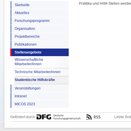
Praktika und HiWi-Stellen werde
Startseite
Aktuelles
Forschungsprogramm
Organisation
Projektbereiche
Publikationen
Stellenangebote
Wissenschaftliche
Mitarbeiter/innen
Technische Mitarbeiter/innen
Studentische Hilfskräfte
Veranstaltungen
Intranet
MICOS 2023
Gefördert durch
Letzte Än