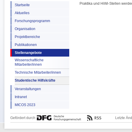
Praktika und HiWi-Stellen werde
Startseite
Aktuelles
Forschungsprogramm
Organisation
Projektbereiche
Publikationen
Stellenangebote
Wissenschaftliche
Mitarbeiter/innen
Technische Mitarbeiter/innen
Studentische Hilfskräfte
Veranstaltungen
Intranet
MICOS 2023
Gefördert durch
Letzte Än