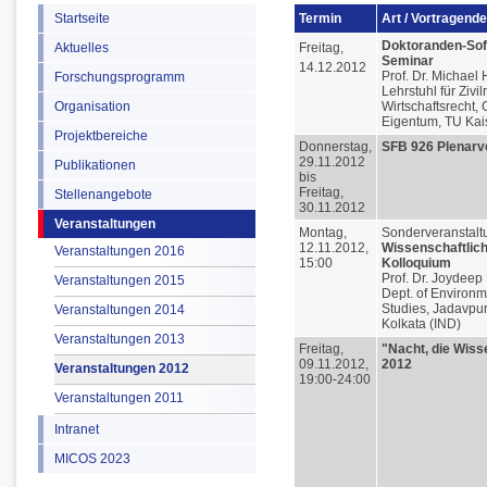
Startseite
Termin
Art / Vortragende
Doktoranden-Soft
Aktuelles
Freitag,
Seminar
14.12.2012
Prof. Dr. Michael
Forschungsprogramm
Lehrstuhl für Zivil
Organisation
Wirtschaftsrecht, 
Eigentum, TU Kai
Projektbereiche
Donnerstag,
SFB 926 Plenar
29.11.2012
Publikationen
bis
Freitag,
Stellenangebote
30.11.2012
Veranstaltungen
Montag,
Sonderveranstalt
12.11.2012,
Wissenschaftlic
Veranstaltungen 2016
15:00
Kolloquium
Prof. Dr. Joydeep
Veranstaltungen 2015
Dept. of Environm
Studies, Jadavpur
Veranstaltungen 2014
Kolkata (IND)
Veranstaltungen 2013
Freitag,
"Nacht, die Wiss
09.11.2012,
2012
Veranstaltungen 2012
19:00-24:00
Veranstaltungen 2011
Intranet
MICOS 2023