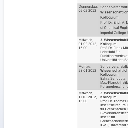
Donnerstag,
Sonderveranstalt
02.02.2012
Wissenschaftlic
Kolloquium
Prof. Dr. Erich A. 
of Chemical Engi
Imperial College
Mittwoch,
3. Wissenschaftl
01.02.2012,
Kolloqium
16:00
Prof. Dr. Frank Mü
Lehrstuhl für
Funktionswerkstof
Universität des S
Montag,
Sonderveranstalt
23.01.2012
Wissenschaftlic
Kolloquium
Eshra Sengupta,
Max-Planck-Institu
Polymerforschung
Mittwoch,
2. Wissenschaftl
11.01.2012,
Kolloqium
16:00
Prof. Dr. Thomas H
Institutsleiter Fra
für Grenzflächen 
Bioverfahrenstech
Institut für
Grenzflächenverf
IGVT, Universität 