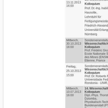
13.11.2013
Kolloquium
16:00
Prof. Dr.-Ing. habi
Hausotte,
Lehrstuhl für
Fertigungsmesste
Friedrich-Alexand
Universität Erlan
Nürnberg
Mittwoch,
Sonderveranstalt
30.10.2013
Wissenschaftlic
16:00
Kolloquium
Prof. Frédéric Gru
Ecole Nationale 
des Mines (ENSM)
Etienne, France
Sonderveranstalt
Freitag,
Wissenschaftlic
25.10.2013
Kolloquium
15:00
Prof. Dr. Roberto 
Universidade Fed
Rondonia - UNIR, 
Mittwoch,
14. Wissenschaft
10.07.2013
Kolloquium
16:00
Dipl.-Phys. Thors
Dziomba,
Physikalisch-Tec
Bundesanstalt (P