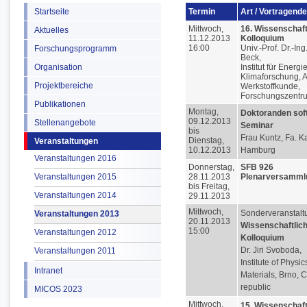
Startseite
Termin
Art / Vortragende
Mittwoch,
16. Wissenschaft
Aktuelles
11.12.2013
Kolloquium
16:00
Univ.-Prof. Dr.-In
Forschungsprogramm
Beck,
Organisation
Institut für Energi
Klimaforschung, A
Projektbereiche
Werkstoffkunde,
Forschungszentru
Publikationen
Montag,
Doktoranden soft 
09.12.2013
Stellenangebote
Seminar
bis
Frau Kuntz, Fa. K
Dienstag,
Veranstaltungen
10.12.2013
Hamburg
Veranstaltungen 2016
Donnerstag,
SFB 926
Veranstaltungen 2015
28.11.2013
Plenarversamml
bis Freitag,
Veranstaltungen 2014
29.11.2013
Mittwoch,
Sonderveranstalt
Veranstaltungen 2013
20.11.2013
Wissenschaftlic
15:00
Veranstaltungen 2012
Kolloquium
Dr. Jiri Svoboda,
Veranstaltungen 2011
Institute of Physic
Intranet
Materials, Brno, 
republic
MICOS 2023
Mittwoch,
15. Wissenschaft