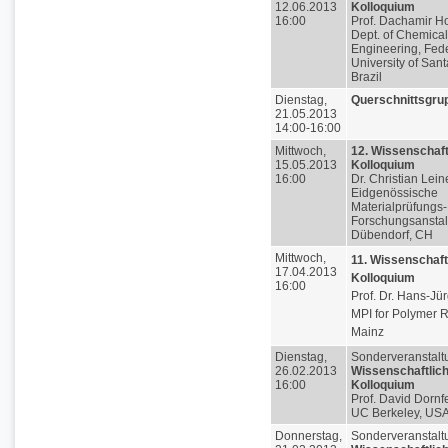
12.06.2013
Kolloquium
16:00
Prof. Dachamir H
Dept. of Chemical
Engineering, Fed
University of Sant
Brazil
Dienstag,
Querschnittsgru
21.05.2013
14:00-16:00
Mittwoch,
12. Wissenschaft
15.05.2013
Kolloquium
16:00
Dr. Christian Lei
Eidgenössische
Materialprüfungs
Forschungsanstal
Dübendorf, CH
Mittwoch,
11. Wissenschaft
17.04.2013
Kolloquium
16:00
Prof. Dr. Hans-Jür
MPI for Polymer 
Mainz
Dienstag,
Sonderveranstalt
26.02.2013
Wissenschaftlic
16:00
Kolloquium
Prof. David Dornfe
UC Berkeley, US
Donnerstag,
Sonderveranstalt