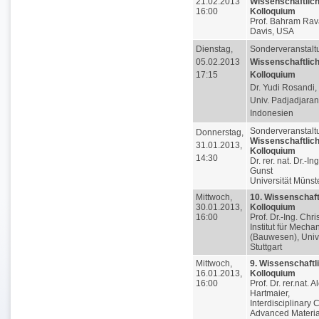
21.02.2013
Wissenschaftlic
16:00
Kolloquium
Prof. Bahram Rav
Davis, USA
Dienstag,
Sonderveranstalt
05.02.2013
Wissenschaftlic
17:15
Kolloquium
Dr. Yudi Rosandi,
Univ. Padjadjaran
Indonesien
Sonderveranstalt
Donnerstag,
Wissenschaftlic
31.01.2013,
Kolloquium
14:30
Dr. rer. nat. Dr.-Ing
Gunst
Universität Münst
Mittwoch,
10. Wissenschaft
30.01.2013,
Kolloquium
16:00
Prof. Dr.-Ing. Chr
Institut für Mecha
(Bauwesen), Unive
Stuttgart
Mittwoch,
9. Wissenschaftl
16.01.2013,
Kolloquium
16:00
Prof. Dr. rer.nat. 
Hartmaier,
Interdisciplinary 
Advanced Materia