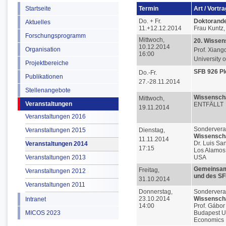
Startseite
Termin
Art / Vortr
Do. + Fr.
Doktorande
Aktuelles
11.+12.12.2014
Frau Kuntz
Forschungsprogramm
Mittwoch,
20. Wissen
10.12.2014
Organisation
Prof. Xiang
16:00
University 
Projektbereiche
SFB 926 P
Do.-Fr.
Publikationen
27.-28.11.2014
Stellenangebote
Wissenscha
Mittwoch,
Veranstaltungen
ENTFÄLLT
19.11.2014
Veranstaltungen 2016
Sondervera
Veranstaltungen 2015
Dienstag,
Wissenscha
11.11.2014
Dr. Luis Sa
Veranstaltungen 2014
17:15
Los Alamos 
Veranstaltungen 2013
USA
Gemeinsam
Freitag,
Veranstaltungen 2012
und des SF
31.10.2014
Veranstaltungen 2011
Donnerstag,
Sondervera
23.10.2014
Wissenscha
Intranet
14:00
Prof. Gábor
MICOS 2023
Budapest Un
Economics