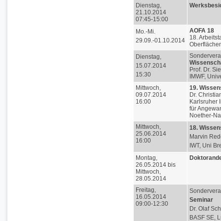
Dienstag,
Werksbesi
21.10.2014
07:45-15:00
AOFA 18
Mo.-Mi.
18. Arbeit
29.09.-01.10.2014
Oberflächen
Sondervera
Dienstag,
Wissenscha
15.07.2014
Prof. Dr. S
15:30
IMWF, Univer
Mittwoch,
19. Wissen
09.07.2014
Dr. Christia
16:00
Karlsruher I
für Angewan
Noether-N
Mittwoch,
18. Wissen
25.06.2014
Marvin Rede
16:00
IWT, Uni B
Montag,
Doktorande
26.05.2014 bis
Mittwoch,
28.05.2014
Freitag,
Sondervera
16.05.2014
Seminar
09:00-12:30
Dr. Olaf Sc
BASF SE, L