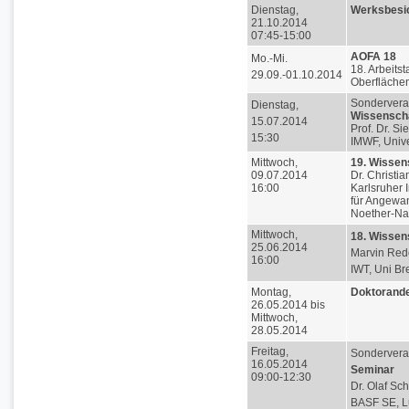
Dienstag,
Werksbesi
21.10.2014
07:45-15:00
AOFA 18
Mo.-Mi.
18. Arbeit
29.09.-01.10.2014
Oberflächen
Sondervera
Dienstag,
Wissenscha
15.07.2014
Prof. Dr. S
15:30
IMWF, Univer
Mittwoch,
19. Wissen
09.07.2014
Dr. Christia
16:00
Karlsruher I
für Angewan
Noether-N
Mittwoch,
18. Wissen
25.06.2014
Marvin Rede
16:00
IWT, Uni B
Montag,
Doktorande
26.05.2014 bis
Mittwoch,
28.05.2014
Freitag,
Sondervera
16.05.2014
Seminar
09:00-12:30
Dr. Olaf Sc
BASF SE, L