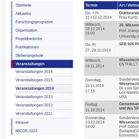
Startseite
Termin
Art / Vortr
Do. + Fr.
Doktorande
Aktuelles
11.+12.12.2014
Frau Kuntz
Forschungsprogramm
Mittwoch,
20. Wissen
10.12.2014
Organisation
Prof. Xiang
16:00
University 
Projektbereiche
SFB 926 P
Do.-Fr.
Publikationen
27.-28.11.2014
Stellenangebote
Wissenscha
Mittwoch,
Veranstaltungen
ENTFÄLLT
19.11.2014
Veranstaltungen 2016
Sondervera
Veranstaltungen 2015
Dienstag,
Wissenscha
11.11.2014
Dr. Luis Sa
Veranstaltungen 2014
17:15
Los Alamos 
Veranstaltungen 2013
USA
Gemeinsam
Freitag,
Veranstaltungen 2012
und des SF
31.10.2014
Veranstaltungen 2011
Donnerstag,
Sondervera
23.10.2014
Wissenscha
Intranet
14:00
Prof. Gábor
MICOS 2023
Budapest Un
Economics