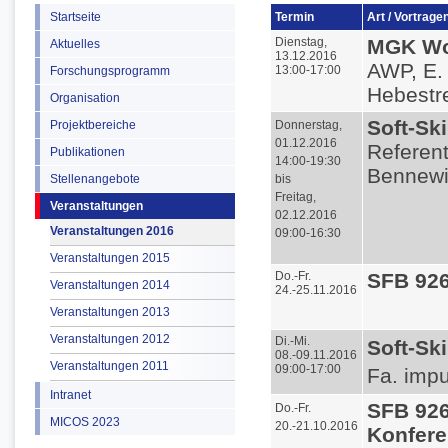
Startseite
Termin
Art / Vortrage
Dienstag,
MGK Wo
Aktuelles
13.12.2016
AWP, E.
13:00-17:00
Forschungsprogramm
Hebestre
Organisation
Soft-Sk
Projektbereiche
Donnerstag,
01.12.2016
Referent
Publikationen
14:00-19:30
Bennewi
Stellenangebote
bis
Freitag,
Veranstaltungen
02.12.2016
Veranstaltungen 2016
09:00-16:30
Veranstaltungen 2015
Do.-Fr.
SFB 92
Veranstaltungen 2014
24.-25.11.2016
Veranstaltungen 2013
Veranstaltungen 2012
Di.-Mi.
Soft-Sk
08.-09.11.2016
Veranstaltungen 2011
09:00-17:00
Fa. impu
Intranet
SFB 926
Do.-Fr.
MICOS 2023
20.-21.10.2016
Konfere