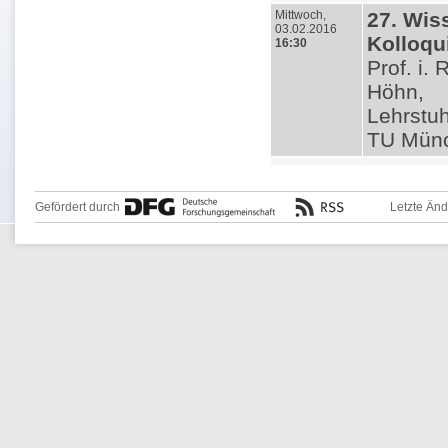
Mittwoch,
27. Wis
03.02.2016
Kolloq
16:30
Prof. i.
Höhn,
Lehrstu
TU Mün
Gefördert durch
Letzte Än